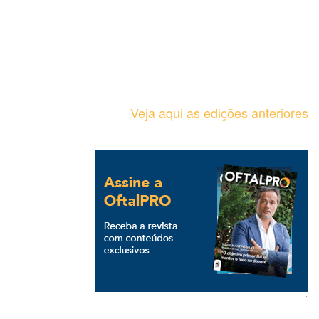
Veja aqui as edições anteriores
`