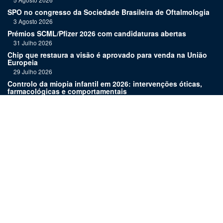
SPO no congresso da Sociedade Brasileira de Oftalmologia
3 Agosto 2026
Prémios SCML/Pfizer 2026 com candidaturas abertas
31 Julho 2026
Chip que restaura a visão é aprovado para venda na União
Europeia
29 Julho 2026
Controlo da miopia infantil em 2026: intervenções óticas,
farmacológicas e comportamentais
27 Julho 2026
Joaquim Murta homenageado pelo legado na oftalmologia
24 Julho 2026
Nova terapia para Alzheimer vence Prémio Inovação
Bluepharma | UC
22 Julho 2026
Links:
Assinatura
Estatuto editorial
Revista
Media kit