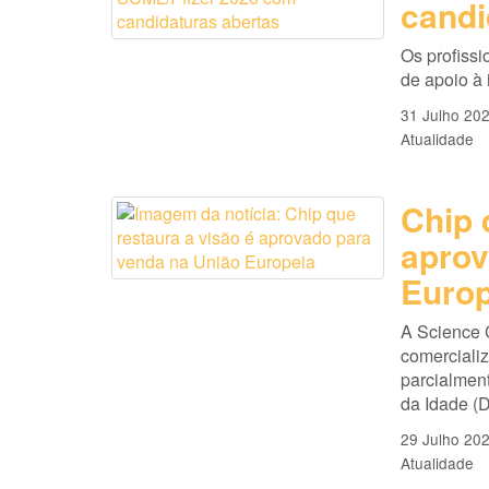
candi
Os profissi
de apoio à
31 Julho 20
Atualidade
Chip 
aprov
Europ
A Science 
comercializ
parcialmen
da Idade (D
29 Julho 20
Atualidade