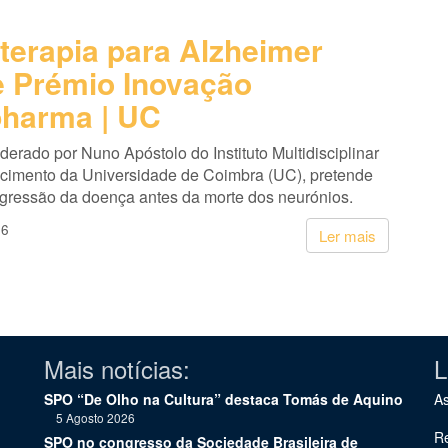
terapia para Alzheimer
 Prémio Inovação
harma | UC
liderado por Nuno Apóstolo do Instituto Multidisciplinar
cimento da Universidade de Coimbra (UC), pretende
ogressão da doença antes da morte dos neurónios.
26
Ler mais
Mais notícias:
L
SPO “De Olho na Cultura” destaca Tomás de Aquino
As
5 Agosto 2026
Re
SPO no congresso da Sociedade Brasileira de