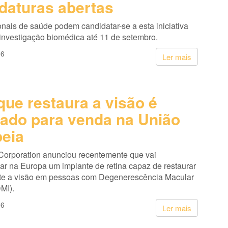
daturas abertas
onais de saúde podem candidatar-se a esta iniciativa
 investigação biomédica até 11 de setembro.
26
Ler mais
que restaura a visão é
ado para venda na União
eia
Corporation anunciou recentemente que vai
ar na Europa um implante de retina capaz de restaurar
te a visão em pessoas com Degenerescência Macular
MI).
26
Ler mais