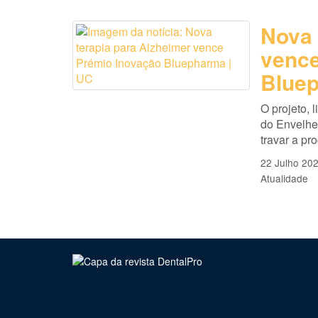
Nova 
vence
Bluep
O projeto, 
do Envelhe
travar a pr
22 Julho 20
Atualidade
Clique para ler