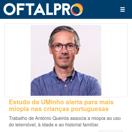
Estudo da UMinho alerta para mais
miopia nas crianças portuguesas
Trabalho de António Queirós associa a miopia ao uso
do telemóvel, à idade e ao historial familiar.