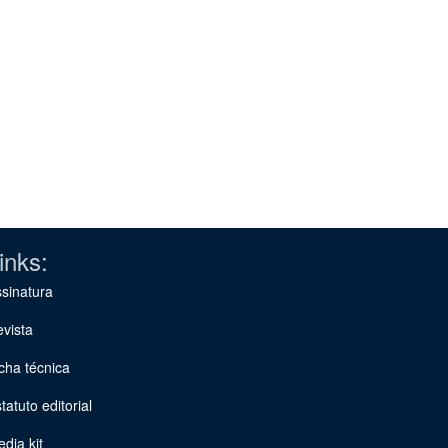
inks:
sinatura
vista
cha técnica
tatuto editorial
dia kit