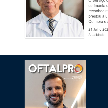
O Serviço 
cerimónia 
reconhecime
prestou à 
Coimbra e 
24 Julho 20
Atualidade
Clique para ler