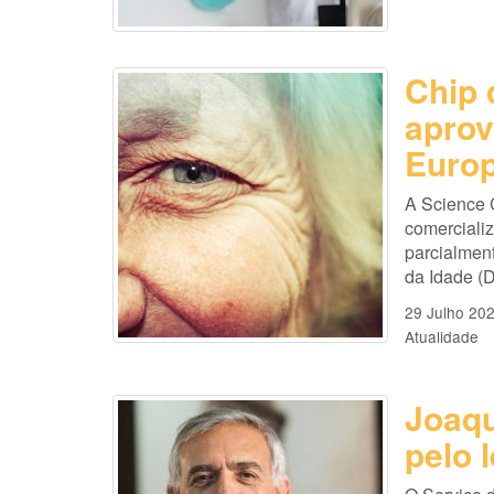
Chip 
aprov
Europ
A Science 
comercializ
parcialmen
da Idade (D
29 Julho 20
Atualidade
Joaq
pelo 