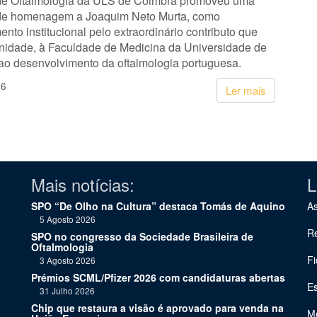
de Oftalmologia da ULS de Coimbra promoveu uma
de homenagem a Joaquim Neto Murta, como
nto institucional pelo extraordinário contributo que
unidade, à Faculdade de Medicina da Universidade de
ao desenvolvimento da oftalmologia portuguesa.
26
Ler mais
Mais notícias:
L
SPO “De Olho na Cultura” destaca Tomás de Aquino
As
5 Agosto 2026
Re
SPO no congresso da Sociedade Brasileira de
Oftalmologia
Fi
3 Agosto 2026
Prémios SCML/Pfizer 2026 com candidaturas abertas
Es
31 Julho 2026
Chip que restaura a visão é aprovado para venda na
Me