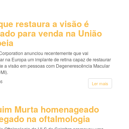
que restaura a visão é
ado para venda na União
eia
Corporation anunciou recentemente que vai
ar na Europa um implante de retina capaz de restaurar
te a visão em pessoas com Degenerescência Macular
MI).
26
Ler mais
uim Murta homenageado
legado na oftalmologia