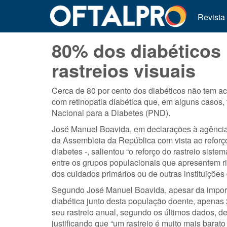
Revista
80% dos diabéticos
rastreios visuais
Cerca de 80 por cento dos diabéticos não tem ac
com retinopatia diabética que, em alguns casos,
Nacional para a Diabetes (PND).
José Manuel Boavida, em declarações à agência
da Assembleia da República com vista ao reforç
diabetes -, salientou “o reforço do rastreio siste
entre os grupos populacionais que apresentem r
dos cuidados primários ou de outras instituições
Segundo José Manuel Boavida, apesar da importân
diabética junto desta população doente, apenas
seu rastreio anual, segundo os últimos dados, de
justificando que “um rastreio é muito mais barat