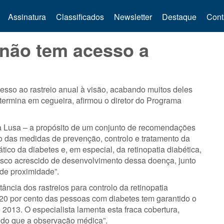
Assinatura
Classificados
Newsletter
Destaque
Cont
 não tem acesso a
esso ao rastreio anual à visão, acabando muitos deles
 termina em cegueira, afirmou o diretor do Programa
 Lusa – a propósito de um conjunto de recomendações
o das medidas de prevenção, controlo e tratamento da
mático da diabetes e, em especial, da retinopatia diabética,
isco acrescido de desenvolvimento dessa doença, junto
 de proximidade”.
cia dos rastreios para controlo da retinopatia
 20 por cento das pessoas com diabetes tem garantido o
 2013. O especialista lamenta esta fraca cobertura,
o do que a observação médica”.