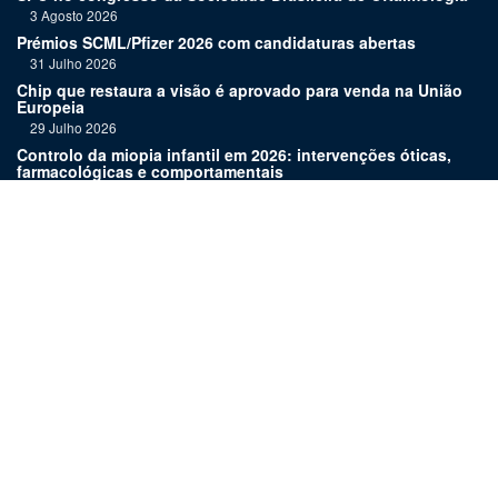
3 Agosto 2026
Prémios SCML/Pfizer 2026 com candidaturas abertas
31 Julho 2026
Chip que restaura a visão é aprovado para venda na União
Europeia
29 Julho 2026
Controlo da miopia infantil em 2026: intervenções óticas,
farmacológicas e comportamentais
27 Julho 2026
Joaquim Murta homenageado pelo legado na oftalmologia
24 Julho 2026
Nova terapia para Alzheimer vence Prémio Inovação
Bluepharma | UC
22 Julho 2026
Links:
Assinatura
Estatuto editorial
Revista
Media kit
Ficha técnica
Contactos