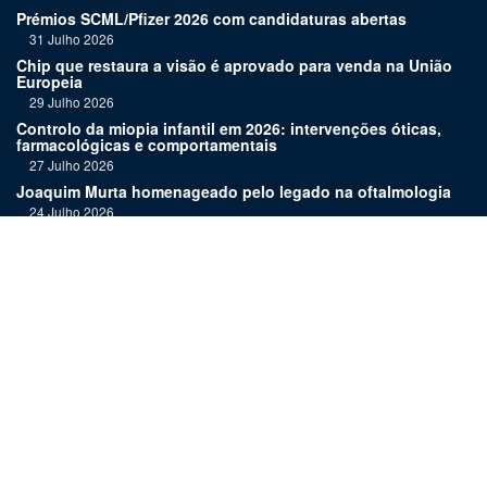
Prémios SCML/Pfizer 2026 com candidaturas abertas
31 Julho 2026
Chip que restaura a visão é aprovado para venda na União
Europeia
29 Julho 2026
Controlo da miopia infantil em 2026: intervenções óticas,
farmacológicas e comportamentais
27 Julho 2026
Joaquim Murta homenageado pelo legado na oftalmologia
24 Julho 2026
Nova terapia para Alzheimer vence Prémio Inovação
Bluepharma | UC
22 Julho 2026
"Diagnosticar bem exige tempo, repetição e alguma
humildade"
20 Julho 2026
Links:
Assinatura
Estatuto editorial
Revista
Media kit