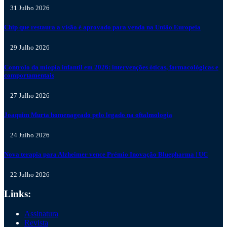
31 Julho 2026
Chip que restaura a visão é aprovado para venda na União Europeia
29 Julho 2026
Controlo da miopia infantil em 2026: intervenções óticas, farmacológicas e
comportamentais
27 Julho 2026
Joaquim Murta homenageado pelo legado na oftalmologia
24 Julho 2026
Nova terapia para Alzheimer vence Prémio Inovação Bluepharma | UC
22 Julho 2026
Links:
Assinatura
Revista