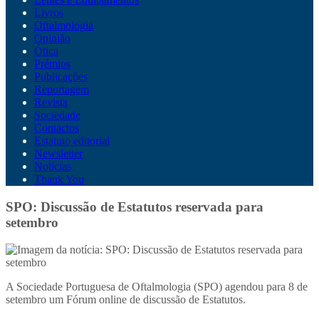
Livros
Oftalmologia
Opinião
Ótica
Prémios
Publicações
Reportagem
Revista
Sociedade
Contactos
Estatuto editorial
Newsletter
Notícias
Thank You
SPO: Discussão de Estatutos reservada para
setembro
A Sociedade Portuguesa de Oftalmologia (SPO) agendou para 8 de
setembro um Fórum online de discussão de Estatutos.