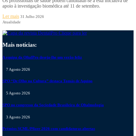
Os profissionais de saúde podem candidatar-se a esta iniciativa de
apoio à investigação biomédica até 11 de setembro.
Ler mais
31 Julho 2026
Atualidade
Clique para ler
Mais notícias:
A equipa da OftalPro deseja-lhe um verão feliz
7 Agosto 2026
SPO “De Olho na Cultura” destaca Tomás de Aquino
5 Agosto 2026
SPO no congresso da Sociedade Brasileira de Oftalmologia
3 Agosto 2026
Prémios SCML/Pfizer 2026 com candidaturas abertas