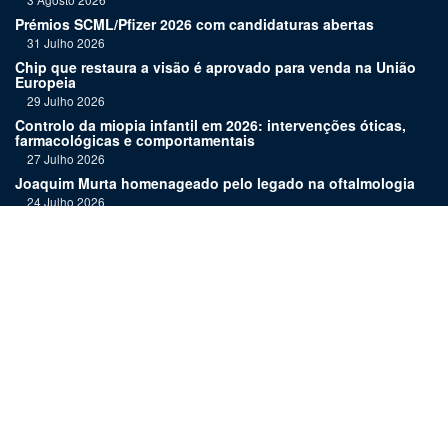
Prémios SCML/Pfizer 2026 com candidaturas abertas
31 Julho 2026
Chip que restaura a visão é aprovado para venda na União
Europeia
29 Julho 2026
Controlo da miopia infantil em 2026: intervenções óticas,
farmacológicas e comportamentais
27 Julho 2026
Joaquim Murta homenageado pelo legado na oftalmologia
24 Julho 2026
Nova terapia para Alzheimer vence Prémio Inovação
Bluepharma | UC
22 Julho 2026
"Diagnosticar bem exige tempo, repetição e alguma
humildade"
20 Julho 2026
Links:
Assinatura
Estatuto editorial
Revista
Media kit