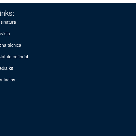
inks:
sinatura
vista
cha técnica
tatuto editorial
dia kit
ontactos