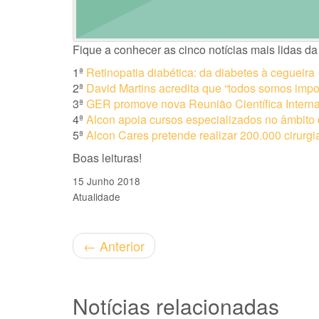
Fique a conhecer as cinco notícias mais lidas d
1ª
Retinopatia diabética: da diabetes à cegueira
2ª
David Martins acredita que “todos somos impo
3ª
GER promove nova Reunião Científica Interna
4ª
Alcon apoia cursos especializados no âmbito
5ª
Alcon Cares pretende realizar 200.000 cirurg
Boas leituras!
15 Junho 2018
Atualidade
←
Anterior
Notícias relacionadas