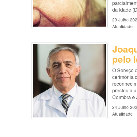
parcialmen
da Idade (D
29 Julho 20
Atualidade
Joaq
pelo 
O Serviço 
cerimónia 
reconhecime
prestou à 
Coimbra e 
24 Julho 20
Atualidade