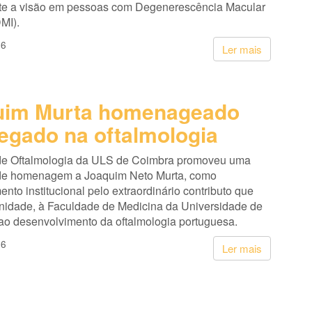
te a visão em pessoas com Degenerescência Macular
MI).
26
Ler mais
uim Murta homenageado
legado na oftalmologia
de Oftalmologia da ULS de Coimbra promoveu uma
de homenagem a Joaquim Neto Murta, como
nto institucional pelo extraordinário contributo que
unidade, à Faculdade de Medicina da Universidade de
ao desenvolvimento da oftalmologia portuguesa.
26
Ler mais