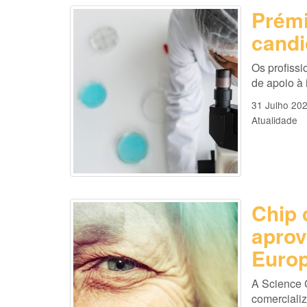
Prémi
candi
Os profissi
de apoio à
31 Julho 20
Atualidade
Chip 
aprov
Europ
A Science 
comercializ