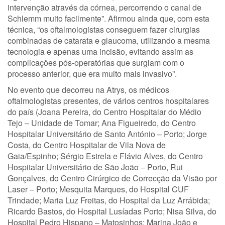
intervenção através da córnea, percorrendo o canal de
Schlemm muito facilmente”. Afirmou ainda que, com esta
técnica, “os oftalmologistas conseguem fazer cirurgias
combinadas de catarata e glaucoma, utilizando a mesma
tecnologia e apenas uma incisão, evitando assim as
complicações pós-operatórias que surgiam com o
processo anterior, que era muito mais invasivo”.
No evento que decorreu na Atrys, os médicos
oftalmologistas presentes, de vários centros hospitalares
do país (Joana Pereira, do Centro Hospitalar do Médio
Tejo – Unidade de Tomar; Ana Figueiredo, do Centro
Hospitalar Universitário de Santo António – Porto; Jorge
Costa, do Centro Hospitalar de Vila Nova de
Gaia/Espinho; Sérgio Estrela e Flávio Alves, do Centro
Hospitalar Universitário de São João – Porto, Rui
Gonçalves, do Centro Cirúrgico de Correcção da Visão por
Laser – Porto; Mesquita Marques, do Hospital CUF
Trindade; Maria Luz Freitas, do Hospital da Luz Arrábida;
Ricardo Bastos, do Hospital Lusíadas Porto; Nisa Silva, do
Hospital Pedro Hispano – Matosinhos; Marina João e