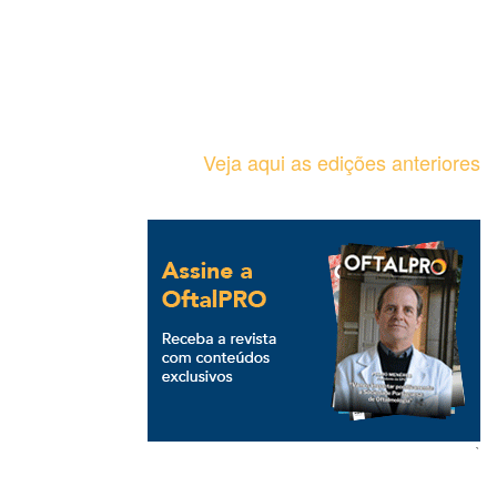
Veja aqui as edições anteriores
`