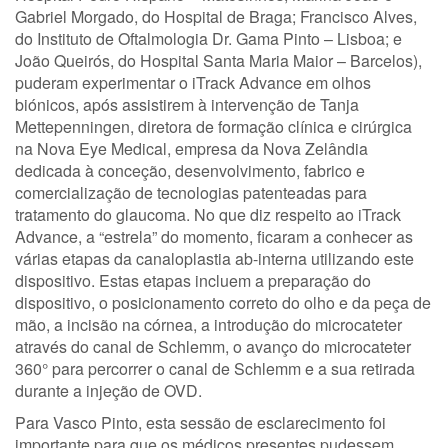
Gabriel Morgado, do Hospital de Braga; Francisco Alves,
do Instituto de Oftalmologia Dr. Gama Pinto – Lisboa; e
João Queirós, do Hospital Santa Maria Maior – Barcelos),
puderam experimentar o iTrack Advance em olhos
biónicos, após assistirem à intervenção de Tanja
Mettepenningen, diretora de formação clínica e cirúrgica
na Nova Eye Medical, empresa da Nova Zelândia
dedicada à conceção, desenvolvimento, fabrico e
comercialização de tecnologias patenteadas para
tratamento do glaucoma. No que diz respeito ao iTrack
Advance, a “estrela” do momento, ficaram a conhecer as
várias etapas da canaloplastia ab-interna utilizando este
dispositivo. Estas etapas incluem a preparação do
dispositivo, o posicionamento correto do olho e da peça de
mão, a incisão na córnea, a introdução do microcateter
através do canal de Schlemm, o avanço do microcateter
360° para percorrer o canal de Schlemm e a sua retirada
durante a injeção de OVD.
Para Vasco Pinto, esta sessão de esclarecimento foi
importante para que os médicos presentes pudessem