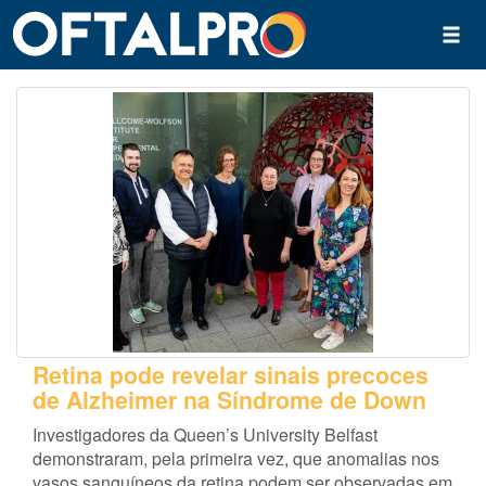
Retina pode revelar sinais precoces
de Alzheimer na Síndrome de Down
Investigadores da Queen’s University Belfast
demonstraram, pela primeira vez, que anomalias nos
vasos sanguíneos da retina podem ser observadas em