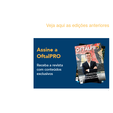
Veja aqui as edições anteriores
`