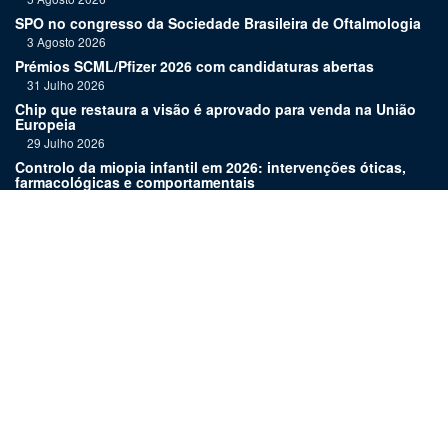
SPO no congresso da Sociedade Brasileira de Oftalmologia
3 Agosto 2026
Prémios SCML/Pfizer 2026 com candidaturas abertas
31 Julho 2026
Chip que restaura a visão é aprovado para venda na União
Europeia
29 Julho 2026
Controlo da miopia infantil em 2026: intervenções óticas,
farmacológicas e comportamentais
27 Julho 2026
Joaquim Murta homenageado pelo legado na oftalmologia
24 Julho 2026
Nova terapia para Alzheimer vence Prémio Inovação
Bluepharma | UC
22 Julho 2026
Links:
Assinatura
Estatuto editorial
Revista
Media kit