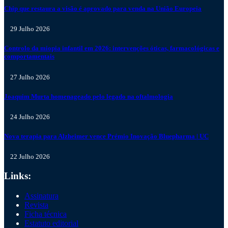
Chip que restaura a visão é aprovado para venda na União Europeia
29 Julho 2026
Controlo da miopia infantil em 2026: intervenções óticas, farmacológicas e
comportamentais
27 Julho 2026
Joaquim Murta homenageado pelo legado na oftalmologia
24 Julho 2026
Nova terapia para Alzheimer vence Prémio Inovação Bluepharma | UC
22 Julho 2026
Links:
Assinatura
Revista
Ficha técnica
Estatuto editorial