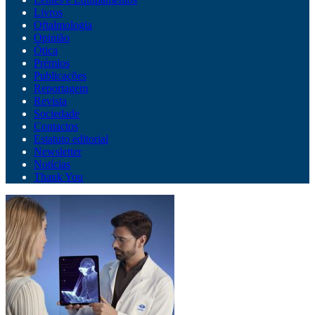
Livros
Oftalmologia
Opinião
Ótica
Prémios
Publicações
Reportagem
Revista
Sociedade
Contactos
Estatuto editorial
Newsletter
Notícias
Thank You