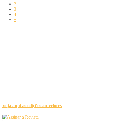
2
3
4
»
Veja aqui as edições anteriores
`