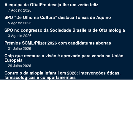
A equipa da OftalPro deseja-lhe um verão feliz
7 Agosto 2026
SPO “De Olho na Cultura” destaca Tomás de Aquino
5 Agosto 2026
SPO no congresso da Sociedade Brasileira de Oftalmologia
3 Agosto 2026
Prémios SCML/Pfizer 2026 com candidaturas abertas
31 Julho 2026
Chip que restaura a visão é aprovado para venda na União
Europeia
29 Julho 2026
Controlo da miopia infantil em 2026: intervenções óticas,
farmacológicas e comportamentais
27 Julho 2026
Joaquim Murta homenageado pelo legado na oftalmologia
24 Julho 2026
Nova terapia para Alzheimer vence Prémio Inovação
Bluepharma | UC
22 Julho 2026
Links: